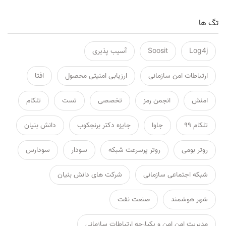
تگ ها
Log4j
Soosit
آسیب پذیری
ارتباطات امن سازمانی
ارزیابی امنیتی محصول
افتا
امنش
انجمن رمز
تخصصی
تست
تلکام
تلکام ۹۹
جاوا
جایزه دکتر برنجکوب
دانش بنیان
روتر بومی
روتر پرسرعت شبکه
سودار
سودارس
شبکه اجتماعی سازمانی
شرکت های دانش بنیان
شهر هوشمند
صنعت نفت
مدیریت امن امن و یکپارچه ارتباطات سازمانی